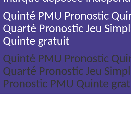
Quinté PMU Pronostic Quin
Quarté Pronostic Jeu Simpl
Quinte gratuit
Quinté PMU
Pronostic Qui
Quarté
Pronostic Jeu Simp
Pronostic PMU
Quinte grat