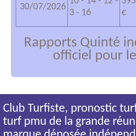
10 - 14 - 12 -
395
30/07/2026
3 - 16
€
Rapports Quinté indi
officiel pour 
Club Turfiste, pronostic tu
turf pmu de la grande réu
marque déposée indépendan