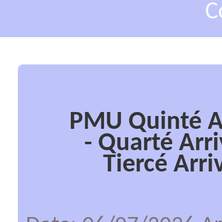
C
PMU Quinté Ar
- Quarté Arri
Tiercé Arri