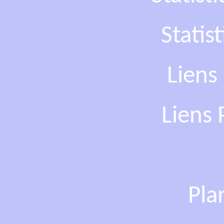
Statis
Liens
Liens 
Pla