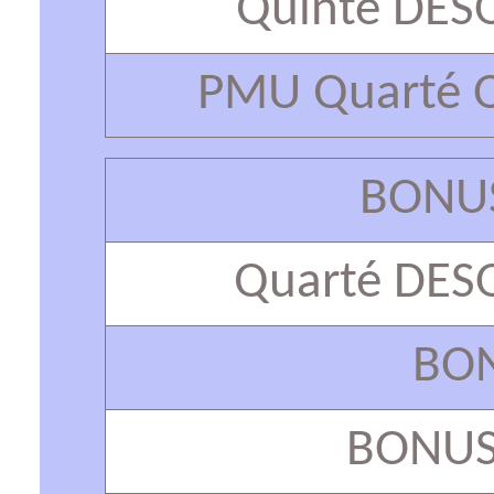
Quinté DESO
PMU Quarté O
BONUS
Quarté DESO
BON
BONUS 