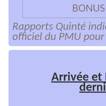
BONUS 
Rapports Quinté indic
officiel du PMU pour 
Arrivée et
derni