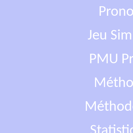
Prono
Jeu Sim
PMU Pro
Métho
Méthod
Statist