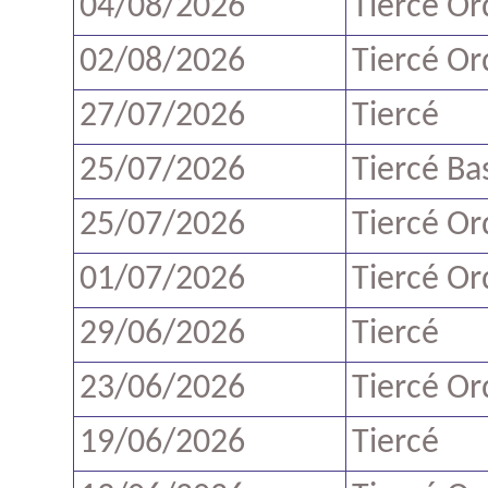
04/08/2026
Tiercé Or
02/08/2026
Tiercé Or
27/07/2026
Tiercé
25/07/2026
Tiercé Ba
25/07/2026
Tiercé Or
01/07/2026
Tiercé Or
29/06/2026
Tiercé
23/06/2026
Tiercé Or
19/06/2026
Tiercé