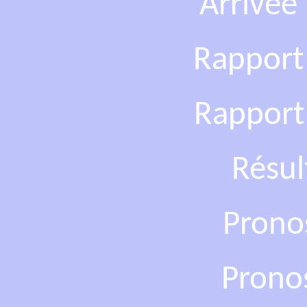
Arrivée
Rapport
Rapport
Résul
Prono
Prono