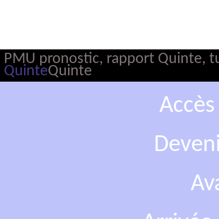
PMU pronostic, rapport Quinte, tur
Quinte
Quinte
Accès
Deveni
Av