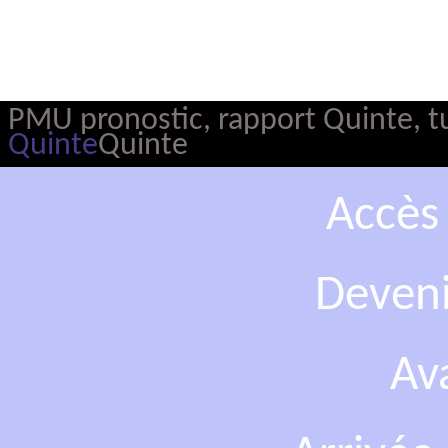
PMU pronostic, rapport Quinte, tur
Quinte
Quinte
Accès
Deveni
Av