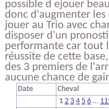
possible d ejouer bea
donc d'augmenter les 
jouer au Trio avec cha
disposer d'un pronosti
performante car tout le
réussite de cette base, 
des 3 premiers de l'arr
aucune chance de gain 
Date
Cheval
1
2
3
4
5
6
...
11