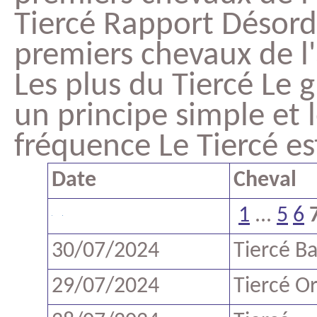
Tiercé Rapport Désordr
premiers chevaux de l'
Les plus du Tiercé Le 
un principe simple et 
fréquence Le Tiercé es
Date
Cheval
1
...
5
6
30/07/2024
Tiercé B
29/07/2024
Tiercé O