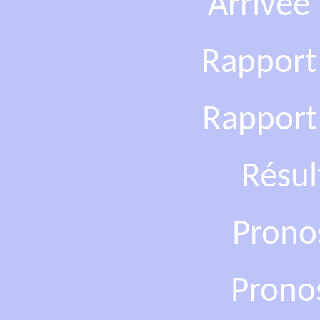
Arrivée
Rapport
Rapport
Résul
Prono
Prono