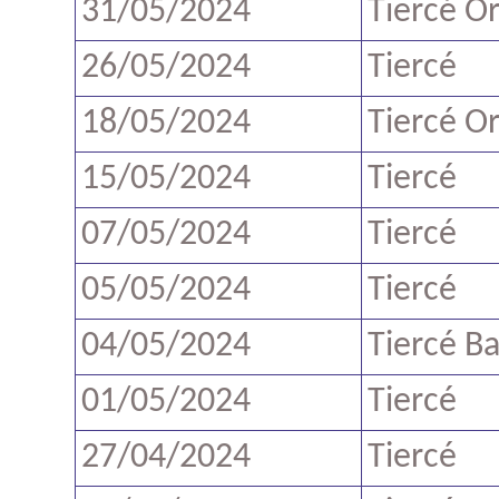
31/05/2024
Tiercé O
26/05/2024
Tiercé
18/05/2024
Tiercé O
15/05/2024
Tiercé
07/05/2024
Tiercé
05/05/2024
Tiercé
04/05/2024
Tiercé B
01/05/2024
Tiercé
27/04/2024
Tiercé