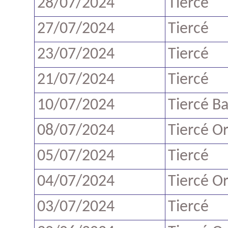
28/07/2024
Tiercé
27/07/2024
Tiercé
23/07/2024
Tiercé
21/07/2024
Tiercé
10/07/2024
Tiercé B
08/07/2024
Tiercé O
05/07/2024
Tiercé
04/07/2024
Tiercé O
03/07/2024
Tiercé