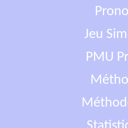
Prono
Jeu Sim
PMU Pro
Métho
Méthod
Statist