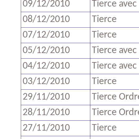
09/12/2010
Tierce avec
08/12/2010
Tierce
07/12/2010
Tierce
05/12/2010
Tierce avec
04/12/2010
Tierce avec
03/12/2010
Tierce
29/11/2010
Tierce Ordr
28/11/2010
Tierce Ordr
27/11/2010
Tierce