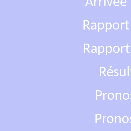
Arrivée
Rapport
Rapport
Résul
Prono
Prono