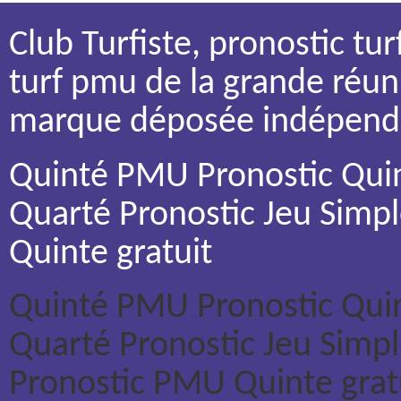
Club Turfiste, pronostic tu
turf pmu de la grande réu
marque déposée indépendan
Quinté PMU Pronostic Quin
Quarté Pronostic Jeu Simpl
Quinte gratuit
Quinté PMU
Pronostic Qui
Quarté
Pronostic Jeu Simp
Pronostic PMU
Quinte grat