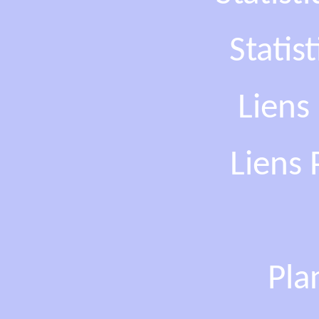
Statis
Liens
Liens 
Pla