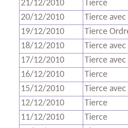
21/12/2010
Tierce
20/12/2010
Tierce avec
19/12/2010
Tierce Ordr
18/12/2010
Tierce avec
17/12/2010
Tierce avec
16/12/2010
Tierce
15/12/2010
Tierce avec
12/12/2010
Tierce
11/12/2010
Tierce