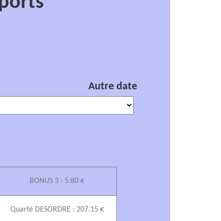
ports
Autre date
BONUS 3 : 5.80 €
Quarté DESORDRE : 207.15 €