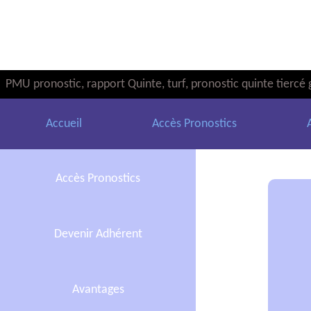
PMU pronostic, rapport Quinte, turf, pronostic quinte tiercé 
Accueil
Accès Pronostics
Accès Pronostics
Devenir Adhérent
Avantages